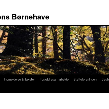
ns Børnehave
Indmeldelse & takster
Forældresamarbejde
Støtteforeningen
Best