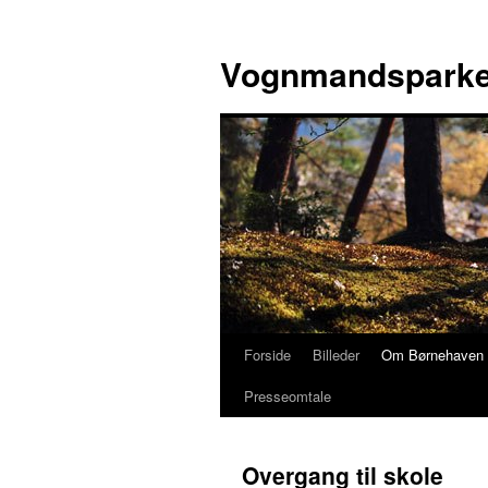
Hop
til
Vognmandsparke
indhold
Forside
Billeder
Om Børnehaven
Presseomtale
Overgang til skole