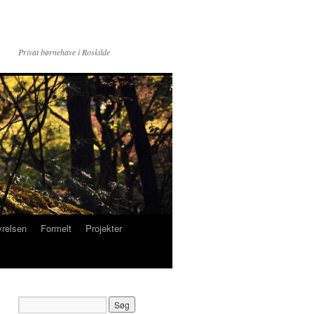
Privat børnehave i Roskilde
yrelsen
Formelt
Projekter