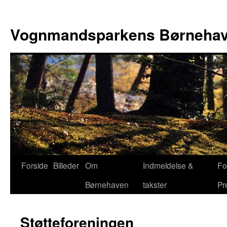
Hop
til
Vognmandsparkens Børneha
indhold
Forside
Billeder
Om
Indmeldelse &
Fo
Børnehaven
takster
Pr
Støtteforeningen