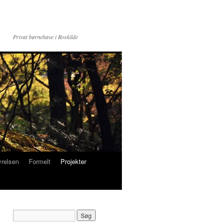
Privat børnehave i Roskilde
yrelsen
Formelt
Projekter