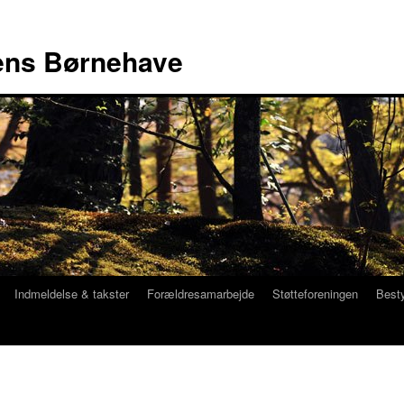
ns Børnehave
Indmeldelse & takster
Forældresamarbejde
Støtteforeningen
Best