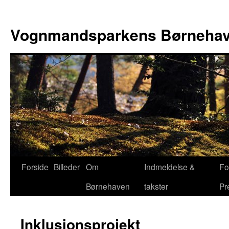
Hop
til
Vognmandsparkens Børneha
indhold
Forside
Billeder
Om
Indmeldelse &
Fo
Børnehaven
takster
Pr
Inklusionsprojekt