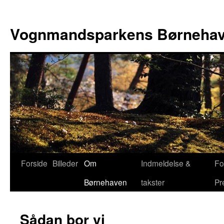
Hop
til
Vognmandsparkens Børneha
indhold
Forside
Billeder
Om
Indmeldelse &
Fo
Børnehaven
takster
Pr
Sådan bor vi