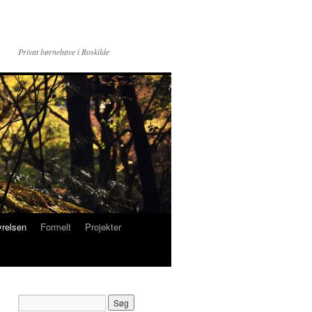
Privat børnehave i Roskilde
yrelsen
Formelt
Projekter