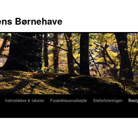
ns Børnehave
Indmeldelse & takster
Forældresamarbejde
Støtteforeningen
Best